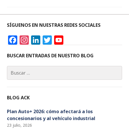
SÍGUENOS EN NUESTRAS REDES SOCIALES
F
In
Li
T
Y
a
st
n
w
o
c
a
k
it
u
BUSCAR ENTRADAS DE NUESTRO BLOG
e
g
e
te
T
Buscar:
b
ra
dI
r
u
o
m
n
b
o
e
BLOG ACK
k
C
h
Plan Auto+ 2026: cómo afectará a los
concesionarios y al vehículo industrial
a
23 julio, 2026