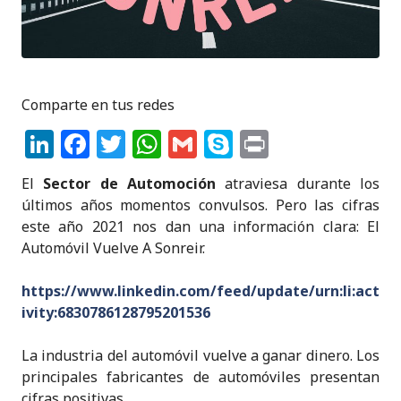
Comparte en tus redes
Li
F
T
W
G
S
P
n
a
w
h
m
k
ri
El
Sector de Automoción
atraviesa durante los
k
c
it
a
ai
y
n
últimos años momentos convulsos. Pero las cifras
e
e
te
ts
l
p
t
este año 2021 nos dan una información clara: El
Automóvil Vuelve A Sonreir.
dI
b
r
A
e
n
o
p
https://www.linkedin.com/feed/update/urn:li:act
o
p
ivity:6830786128795201536
k
La industria del automóvil vuelve a ganar dinero. Los
principales fabricantes de automóviles presentan
cifras positivas.