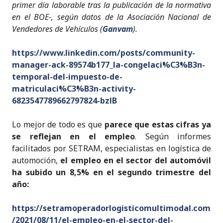
primer día laborable tras la publicación de la normativa
en el BOE-, según datos de la Asociación Nacional de
Vendedores de Vehículos (
Ganvam
).
https://www.linkedin.com/posts/community-
manager-ack-89574b177_la-congelaci%C3%B3n-
temporal-del-impuesto-de-
matriculaci%C3%B3n-activity-
6823547789662797824-bzlB
Lo mejor de todo es que
parece que estas cifras ya
se reflejan en el empleo
. Según informes
facilitados por SETRAM, especialistas en logística de
automoción,
el empleo en el sector del automóvil
ha subido un 8,5% en el segundo trimestre del
año:
https://setramoperadorlogisticomultimodal.com
/2021/08/11/el-empleo-en-el-sector-del-