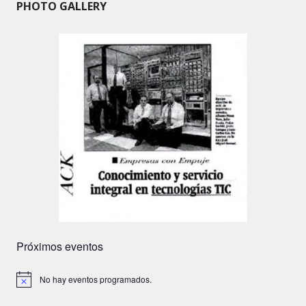
PHOTO GALLERY
Próximos eventos
No hay eventos programados.
A
v
i