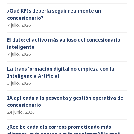
n
n
¿Qué KPIs debería seguir realmente un
concesionario?
el
7 julio, 2026
El dato: el activo más valioso del concesionario
inteligente
7 julio, 2026
La transformación digital no empieza con la
Inteligencia Artificial
3 julio, 2026
IA aplicada a la posventa y gestión operativa del
concesionario
24 junio, 2026
¿Recibe cada día correos prometiendo más
clientes, más ventas y más reuniones? No está