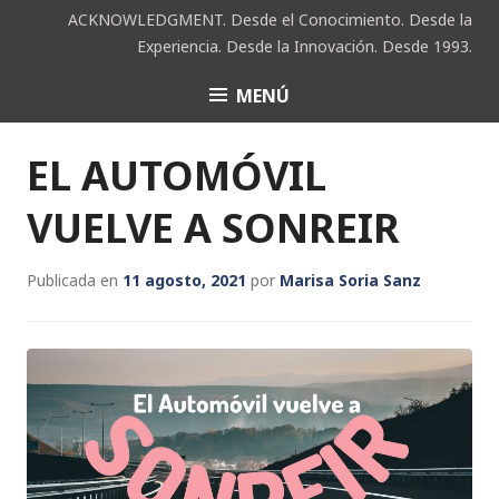
Saltar
ACKNOWLEDGMENT. Desde el Conocimiento. Desde la
al
Experiencia. Desde la Innovación. Desde 1993.
contenido
MENÚ
ACK
EL AUTOMÓVIL
VUELVE A SONREIR
Publicada en
11 agosto, 2021
por
Marisa Soria Sanz