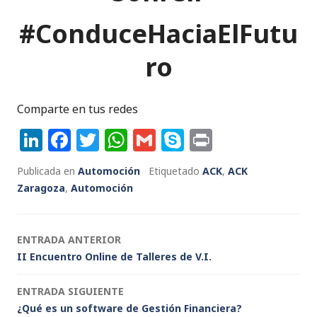
#ConduceHaciaElFutu
ro
Comparte en tus redes
Li
F
T
W
G
S
P
n
a
w
h
m
k
ri
Publicada en
Automoción
Etiquetado
ACK
,
ACK
k
c
it
a
ai
y
n
Zaragoza
,
Automoción
e
e
te
ts
l
p
t
dI
b
r
A
e
Navegación
ENTRADA ANTERIOR
n
o
p
II Encuentro Online de Talleres de V.I.
de
o
p
k
ENTRADA SIGUIENTE
entradas
¿Qué es un software de Gestión Financiera?