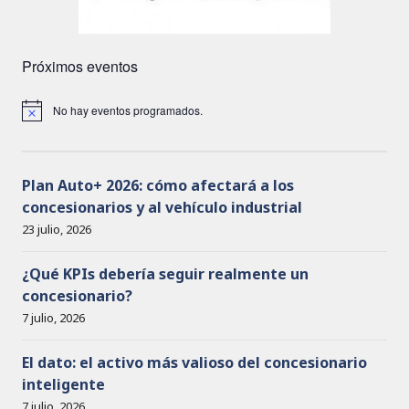
Próximos eventos
No hay eventos programados.
A
v
i
s
o
Plan Auto+ 2026: cómo afectará a los
concesionarios y al vehículo industrial
23 julio, 2026
¿Qué KPIs debería seguir realmente un
concesionario?
7 julio, 2026
El dato: el activo más valioso del concesionario
inteligente
7 julio, 2026