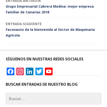
Navegación
ENTRADA ANTERIOR
n
o
p
Grupo Empresarial Cabrera Medina: mejor empresa
de
o
p
familiar de Canarias 2018
k
entradas
ENTRADA SIGUIENTE
Faconauto da la bienvenida al Sector de Maquinaria
Agrícola
SÍGUENOS EN NUESTRAS REDES SOCIALES
F
In
Li
T
Y
a
st
n
w
o
c
a
k
it
u
BUSCAR ENTRADAS DE NUESTRO BLOG
e
g
e
te
T
Buscar:
b
ra
dI
r
u