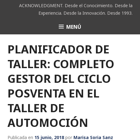
Saltar
ACKNOWLEDGMENT. Desde el Conocimiento. Desde la
al
Experiencia. Desde la Innovación. Desde 1993.
contenido
MENÚ
ACK
PLANIFICADOR DE
TALLER: COMPLETO
GESTOR DEL CICLO
POSVENTA EN EL
TALLER DE
AUTOMOCIÓN
Publicada en
15 junio, 2018
por
Marisa Soria Sanz