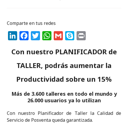
Comparte en tus redes
Li
F
T
W
G
S
P
n
a
w
h
m
k
ri
Con nuestro PLANIFICADOR de
k
c
it
a
ai
y
n
e
e
te
ts
l
p
t
TALLER, podrás aumentar la
dI
b
r
A
e
Productividad sobre un 15%
n
o
p
o
p
Más de 3.600 talleres en todo el mundo y
k
26.000 usuarios ya lo utilizan
Con nuestro Planificador de Taller la Calidad de
Servicio de Posventa queda garantizada.