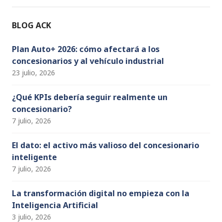
o
m
n
b
o
e
BLOG ACK
k
C
h
Plan Auto+ 2026: cómo afectará a los
concesionarios y al vehículo industrial
a
23 julio, 2026
n
n
¿Qué KPIs debería seguir realmente un
concesionario?
el
7 julio, 2026
El dato: el activo más valioso del concesionario
inteligente
7 julio, 2026
La transformación digital no empieza con la
Inteligencia Artificial
3 julio, 2026