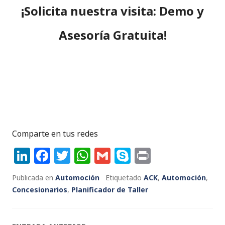
¡Solicita nuestra visita: Demo y
Asesoría Gratuita!
Comparte en tus redes
Li
F
T
W
G
S
P
n
a
w
h
m
k
ri
Publicada en
Automoción
Etiquetado
ACK
,
Automoción
,
k
c
it
a
ai
y
n
Concesionarios
,
Planificador de Taller
e
e
te
ts
l
p
t
dI
b
r
A
e