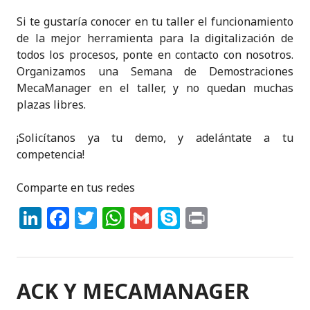
Si te gustaría conocer en tu taller el funcionamiento
de la mejor herramienta para la digitalización de
todos los procesos, ponte en contacto con nosotros.
Organizamos una Semana de Demostraciones
MecaManager en el taller, y no quedan muchas
plazas libres.
¡Solicítanos ya tu demo, y adelántate a tu
competencia!
Comparte en tus redes
Li
F
T
W
G
S
P
n
a
w
h
m
k
ri
k
c
it
a
ai
y
n
e
e
te
ts
l
p
t
ACK Y MECAMANAGER
dI
b
r
A
e