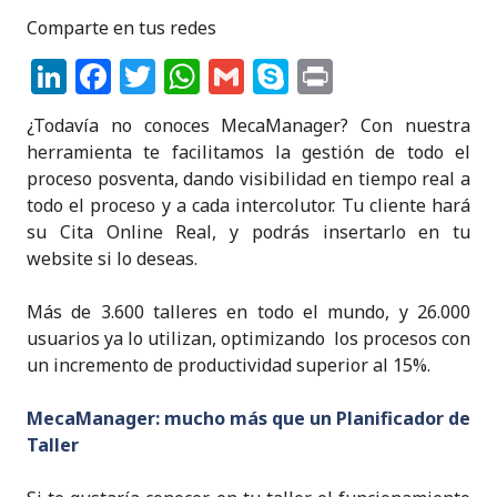
k
Comparte en tus redes
Li
F
T
W
G
S
P
n
a
w
h
m
k
ri
¿Todavía no conoces MecaManager? Con nuestra
k
c
it
a
ai
y
n
herramienta te facilitamos la gestión de todo el
e
e
te
ts
l
p
t
proceso posventa, dando visibilidad en tiempo real a
todo el proceso y a cada intercolutor. Tu cliente hará
dI
b
r
A
e
su Cita Online Real, y podrás insertarlo en tu
n
o
p
website si lo deseas.
o
p
Más de 3.600 talleres en todo el mundo, y 26.000
k
usuarios ya lo utilizan, optimizando los procesos con
un incremento de productividad superior al 15%.
MecaManager: mucho más que un Planificador de
Taller