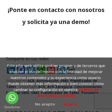
¡Ponte en contacto con nosotros
y solicita ya una demo!
Comparte en tus redes
Este sitio web utiliza cookies propias y de terceros que
Li
F
T
W
G
S
P
analizan el uso del mismo con la finalidad de mejorar
n
a
w
h
m
k
ri
nuestros contenidos y su experiencia como usuario.
Publicada en
ACK
,
Automoción
,
DMS
,
Planificador de
k
c
it
a
ai
y
n
Puede obtener más información o bien conocer cómo
Taller
Etiquetado
ACK
,
ACK Zaragoza
,
Concesionarios
,
cambiar su configuración en nuestra
política de
e
e
te
ts
l
p
t
Datacar DMS
,
DMS
,
Planificador de Taller
,
Posventa
privacidad y cookies
dI
b
r
A
e
No acepto
Acepto
n
o
p