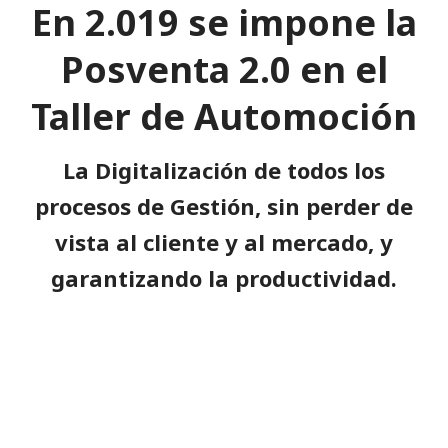
En 2.019 se impone la
k
c
it
a
ai
y
n
e
e
te
ts
l
p
t
Posventa 2.0 en el
dI
b
r
A
e
Taller de Automoción
n
o
p
o
p
La Digitalización de todos los
k
procesos de Gestión, sin perder de
vista al cliente y al mercado, y
garantizando la productividad
.