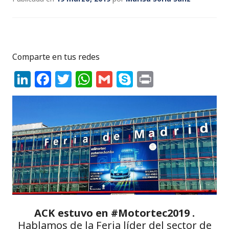
Comparte en tus redes
Li
F
T
W
G
S
P
n
a
w
h
m
k
ri
k
c
it
a
ai
y
n
e
e
te
ts
l
p
t
dI
b
r
A
e
n
o
p
o
p
k
ACK estuvo en #Motortec2019 .
Hablamos de la Feria líder del sector de