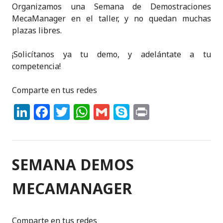
Organizamos una Semana de Demostraciones
MecaManager en el taller, y no quedan muchas
plazas libres.
¡Solicítanos ya tu demo, y adelántate a tu
competencia!
Comparte en tus redes
Li
F
T
W
G
S
P
n
a
w
h
m
k
ri
k
c
it
a
ai
y
n
e
e
te
ts
l
p
t
SEMANA DEMOS
dI
b
r
A
e
MECAMANAGER
n
o
p
o
p
Comparte en tus redes