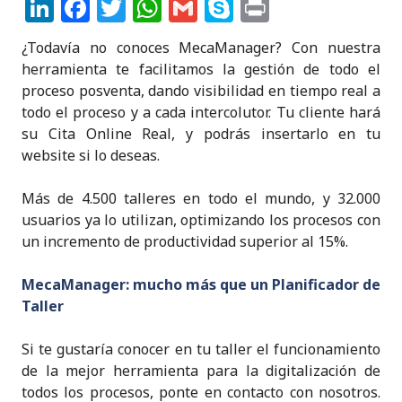
Li
F
T
W
G
S
P
n
a
w
h
m
k
ri
¿Todavía no conoces MecaManager? Con nuestra
k
c
it
a
ai
y
n
herramienta te facilitamos la gestión de todo el
e
e
te
ts
l
p
t
proceso posventa, dando visibilidad en tiempo real a
todo el proceso y a cada intercolutor. Tu cliente hará
dI
b
r
A
e
su Cita Online Real, y podrás insertarlo en tu
n
o
p
website si lo deseas.
o
p
Más de 4.500 talleres en todo el mundo, y 32.000
k
usuarios ya lo utilizan, optimizando los procesos con
un incremento de productividad superior al 15%.
MecaManager: mucho más que un Planificador de
Taller
Si te gustaría conocer en tu taller el funcionamiento
de la mejor herramienta para la digitalización de
todos los procesos, ponte en contacto con nosotros.