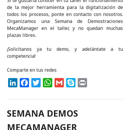
Si te gustaría conocer en tu taller el funcionamiento
de la mejor herramienta para la digitalización de
todos los procesos, ponte en contacto con nosotros.
Organizamos una Semana de Demostraciones
MecaManager en el taller, y no quedan muchas
plazas libres.
¡Solicítanos ya tu demo, y adelántate a tu
competencia!
Comparte en tus redes
Li
F
T
W
G
S
P
n
a
w
h
m
k
ri
k
c
it
a
ai
y
n
e
e
te
ts
l
p
t
SEMANA DEMOS
dI
b
r
A
e
MECAMANAGER
n
o
p