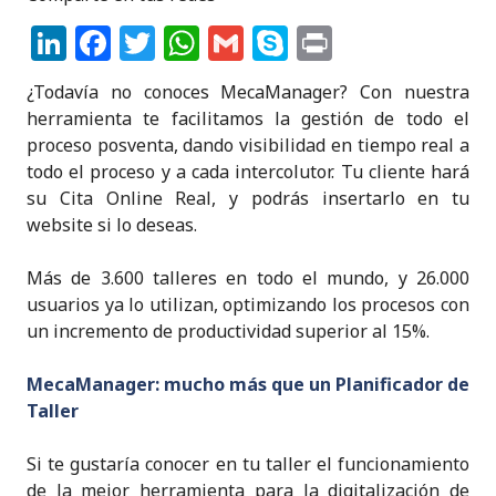
k
Li
F
T
W
G
S
P
n
a
w
h
m
k
ri
¿Todavía no conoces MecaManager? Con nuestra
k
c
it
a
ai
y
n
herramienta te facilitamos la gestión de todo el
e
e
te
ts
l
p
t
proceso posventa, dando visibilidad en tiempo real a
todo el proceso y a cada intercolutor. Tu cliente hará
dI
b
r
A
e
su Cita Online Real, y podrás insertarlo en tu
n
o
p
website si lo deseas.
o
p
Más de 3.600 talleres en todo el mundo, y 26.000
k
usuarios ya lo utilizan, optimizando los procesos con
un incremento de productividad superior al 15%.
MecaManager: mucho más que un Planificador de
Taller
Si te gustaría conocer en tu taller el funcionamiento
de la mejor herramienta para la digitalización de