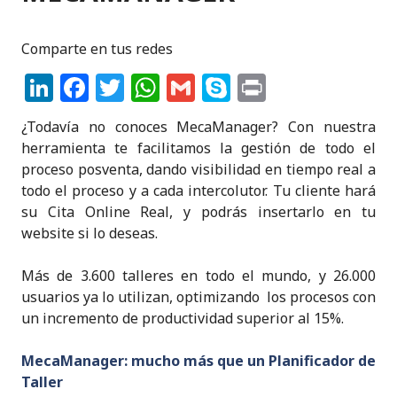
o
p
k
Comparte en tus redes
Li
F
T
W
G
S
P
n
a
w
h
m
k
ri
¿Todavía no conoces MecaManager? Con nuestra
k
c
it
a
ai
y
n
herramienta te facilitamos la gestión de todo el
e
e
te
ts
l
p
t
proceso posventa, dando visibilidad en tiempo real a
todo el proceso y a cada intercolutor. Tu cliente hará
dI
b
r
A
e
su Cita Online Real, y podrás insertarlo en tu
n
o
p
website si lo deseas.
o
p
Más de 3.600 talleres en todo el mundo, y 26.000
k
usuarios ya lo utilizan, optimizando los procesos con
un incremento de productividad superior al 15%.
MecaManager: mucho más que un Planificador de
Taller