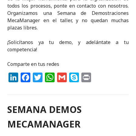
todos los procesos, ponte en contacto con nosotros.
Organizamos una Semana de Demostraciones
MecaManager en el taller, y no quedan muchas
plazas libres.
¡Solicítanos ya tu demo, y adelántate a tu
competencia!
Comparte en tus redes
Li
F
T
W
G
S
P
n
a
w
h
m
k
ri
k
c
it
a
ai
y
n
e
e
te
ts
l
p
t
SEMANA DEMOS
dI
b
r
A
e
MECAMANAGER
n
o
p
o
p