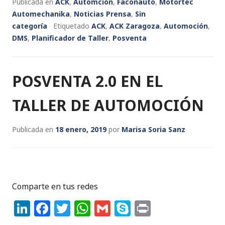
Publicada en
ACK
,
Automción
,
Faconauto
,
Motortec
k
c
it
a
ai
y
n
Automechanika
,
Noticias Prensa
,
Sin
e
e
te
ts
l
p
t
categoría
Etiquetado
ACK
,
ACK Zaragoza
,
Automoción
,
DMS
,
dI
Planificador de Taller
b
r
A
,
Posventa
e
n
o
p
o
p
POSVENTA 2.0 EN EL
k
TALLER DE AUTOMOCIÓN
Publicada en
18 enero, 2019
por
Marisa Soria Sanz
Comparte en tus redes
Li
F
T
W
G
S
P
n
a
w
h
m
k
ri