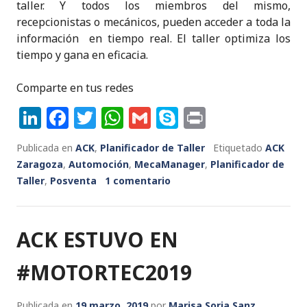
taller. Y todos los miembros del mismo,
recepcionistas o mecánicos, pueden acceder a toda la
información en tiempo real. El taller optimiza los
tiempo y gana en eficacia.
Comparte en tus redes
Li
F
T
W
G
S
P
n
a
w
h
m
k
ri
Publicada en
ACK
,
Planificador de Taller
Etiquetado
ACK
k
c
it
a
ai
y
n
Zaragoza
,
Automoción
,
MecaManager
,
Planificador de
e
e
te
ts
l
p
t
Taller
,
Posventa
1 comentario
dI
b
r
A
e
n
o
p
ACK ESTUVO EN
o
p
k
#MOTORTEC2019
Publicada en
19 marzo, 2019
por
Marisa Soria Sanz