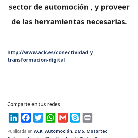
sector de automoción , y proveer
de las herramientas necesarias.
http://www.ack.es/conectividad-y-
transformacion-digital
Comparte en tus redes
Li
F
T
W
G
S
P
n
a
w
h
m
k
ri
Publicada en
ACK
,
Automoción
,
DMS
,
Motortec
k
c
it
a
ai
y
n