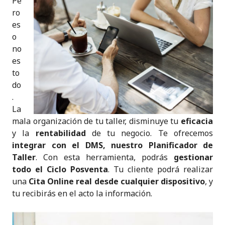
Pe
ro
es
o
no
es
to
do
.
La
mala organización de tu taller, disminuye tu
eficacia
y la
rentabilidad
de tu negocio. Te ofrecemos
integrar con el DMS, nuestro Planificador de
Taller
. Con esta herramienta, podrás
gestionar
todo el Ciclo Posventa
. Tu cliente podrá realizar
una
Cita Online real desde cualquier dispositivo
, y
tu recibirás en el acto la información.