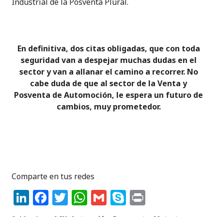
Industrial de la Posventa Plural.
En definitiva, dos citas obligadas, que con toda
seguridad van a despejar muchas dudas en el
sector y van a allanar el camino a recorrer. No
cabe duda de que al sector de la Venta y
Posventa de Automoción, le espera un futuro de
cambios, muy prometedor.
Comparte en tus redes
Li
F
T
W
G
S
P
n
a
w
h
m
k
ri