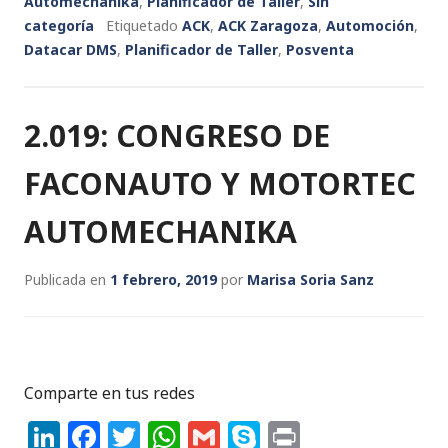
Automechanika
,
Planificador de Taller
,
Sin
e
e
te
ts
l
p
t
categoría
Etiquetado
ACK
,
ACK Zaragoza
,
Automoción
,
Datacar DMS
dI
b
,
Planificador de Taller
r
A
e
,
Posventa
n
o
p
o
p
2.019: CONGRESO DE
k
FACONAUTO Y MOTORTEC
AUTOMECHANIKA
Publicada en
1 febrero, 2019
por
Marisa Soria Sanz
Comparte en tus redes
Li
F
T
W
G
S
P