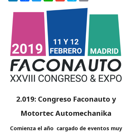
n
a
w
h
m
k
ri
k
c
it
a
ai
y
n
e
e
te
ts
l
p
t
dI
b
r
A
e
n
o
p
o
p
k
2.019: Congreso Faconauto y
Motortec Automechanika
Comienza el año cargado de eventos muy