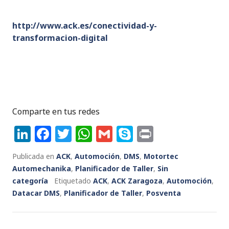
http://www.ack.es/conectividad-y-
transformacion-digital
Comparte en tus redes
Li
F
T
W
G
S
P
n
a
w
h
m
k
ri
Publicada en
ACK
,
Automoción
,
DMS
,
Motortec
k
c
it
a
ai
y
n
Automechanika
,
Planificador de Taller
,
Sin
e
e
te
ts
l
p
t
categoría
Etiquetado
ACK
,
ACK Zaragoza
,
Automoción
,
Datacar DMS
dI
b
,
Planificador de Taller
r
A
e
,
Posventa
n
o
p