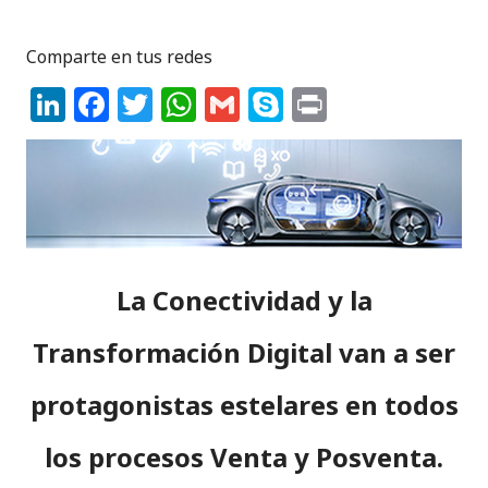
Comparte en tus redes
Li
F
T
W
G
S
P
n
a
w
h
m
k
ri
k
c
it
a
ai
y
n
e
e
te
ts
l
p
t
dI
b
r
A
e
n
o
p
La Conectividad y la
o
p
k
Transformación Digital van a ser
protagonistas estelares en todos
los procesos Venta y Posventa.