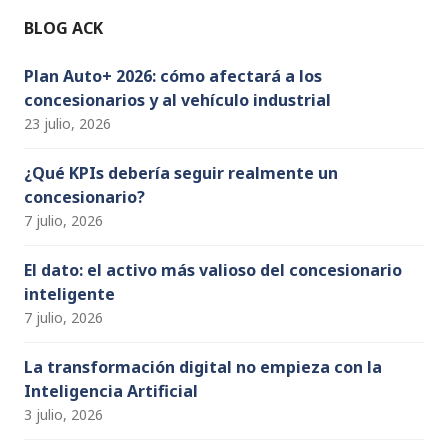
o
e
BLOG ACK
k
C
h
Plan Auto+ 2026: cómo afectará a los
concesionarios y al vehículo industrial
a
23 julio, 2026
n
n
¿Qué KPIs debería seguir realmente un
concesionario?
el
7 julio, 2026
El dato: el activo más valioso del concesionario
inteligente
7 julio, 2026
La transformación digital no empieza con la
Inteligencia Artificial
3 julio, 2026