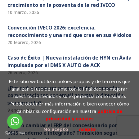
crecimiento en la posventa de la red IVECO
10 marzo, 2026
Convención IVECO 2026: excelencia,
reconocimiento y una red que cree en sus #idolos
20 febrero, 2026
Caso de Éxito | Nueva instalación de HYN en Ávila
impulsada por el DMS X AUTO de ACK
26 enero, 2026
Este sitio web utiliza cookies propias y de terceros que
¿Por qué a veces no se reciben determinadas
analizan el uso del mismo con la finalidad de mejorar
comunicaciones por email aunque la dirección
nuestros contenidos y su experiencia como usuario.
sea correcta?
Puede obtener más información o bien conocer cómo
9 enero, 2026
cambiar su configuración en nuestra
política de
privacidad y cookies
¿Cómo cambiar el ERP del concesionario por un
No acepto
Acepto
DMS moderno e integrado? Transición segura sin