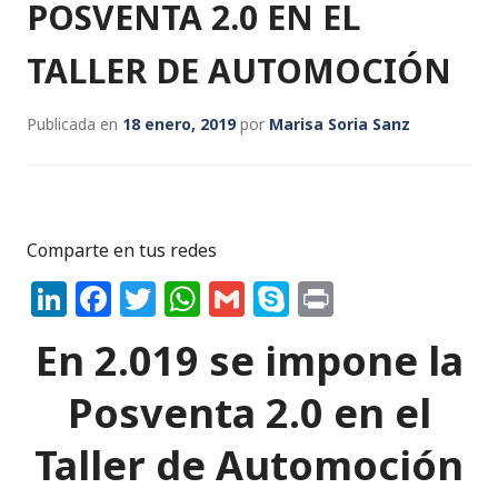
o
p
POSVENTA 2.0 EN EL
k
TALLER DE AUTOMOCIÓN
Publicada en
18 enero, 2019
por
Marisa Soria Sanz
Comparte en tus redes
Li
F
T
W
G
S
P
n
a
w
h
m
k
ri
En 2.019 se impone la
k
c
it
a
ai
y
n
e
e
te
ts
l
p
t
Posventa 2.0 en el
dI
b
r
A
e
Taller de Automoción
n
o
p