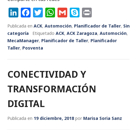
Li
F
T
W
G
S
P
n
a
w
h
m
k
ri
Publicada en
ACK
,
Automoción
,
Planificador de Taller
,
Sin
k
c
it
a
ai
y
n
categoría
Etiquetado
ACK
,
ACK Zaragoza
,
Automoción
,
e
e
te
ts
l
p
t
MecaManager
,
Planificador de Taller
,
Planificador
Taller
dI
,
Posventa
b
r
A
e
n
o
p
o
p
CONECTIVIDAD Y
k
TRANSFORMACIÓN
DIGITAL
Publicada en
19 diciembre, 2018
por
Marisa Soria Sanz