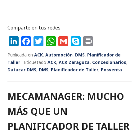
Comparte en tus redes
Li
F
T
W
G
S
P
n
a
w
h
m
k
ri
Publicada en
ACK
,
Automoción
,
DMS
,
Planificador de
k
c
it
a
ai
y
n
Taller
Etiquetado
ACK
,
ACK Zaragoza
,
Concesionarios
,
e
e
te
ts
l
p
t
Datacar DMS
,
DMS
,
Planificador de Taller
,
Posventa
dI
b
r
A
e
n
o
p
MECAMANAGER: MUCHO
o
p
k
MÁS QUE UN
PLANIFICADOR DE TALLER