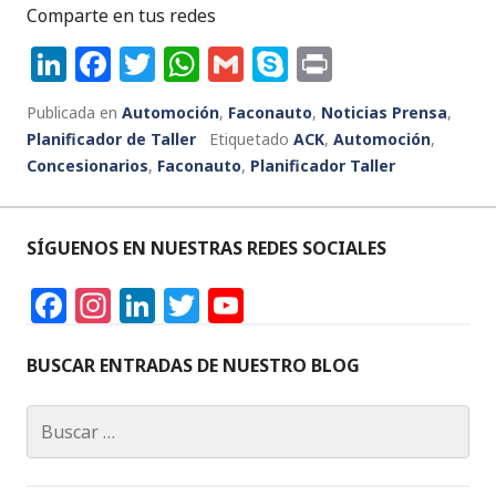
Comparte en tus redes
Li
F
T
W
G
S
P
n
a
w
h
m
k
ri
Publicada en
Automoción
,
Faconauto
,
Noticias Prensa
,
k
c
it
a
ai
y
n
Planificador de Taller
Etiquetado
ACK
,
Automoción
,
e
e
te
ts
l
p
t
Concesionarios
,
Faconauto
,
Planificador Taller
dI
b
r
A
e
n
o
p
SÍGUENOS EN NUESTRAS REDES SOCIALES
o
p
F
In
Li
T
Y
k
a
st
n
w
o
c
a
k
it
u
BUSCAR ENTRADAS DE NUESTRO BLOG
e
g
e
te
T
Buscar:
b
ra
dI
r
u
o
m
n
b