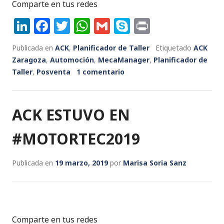
Comparte en tus redes
Li
F
T
W
G
S
P
n
a
w
h
m
k
ri
Publicada en
ACK
,
Planificador de Taller
Etiquetado
ACK
k
c
it
a
ai
y
n
Zaragoza
,
Automoción
,
MecaManager
,
Planificador de
e
e
te
ts
l
p
t
Taller
,
Posventa
1 comentario
dI
b
r
A
e
n
o
p
ACK ESTUVO EN
o
p
k
#MOTORTEC2019
Publicada en
19 marzo, 2019
por
Marisa Soria Sanz
Comparte en tus redes