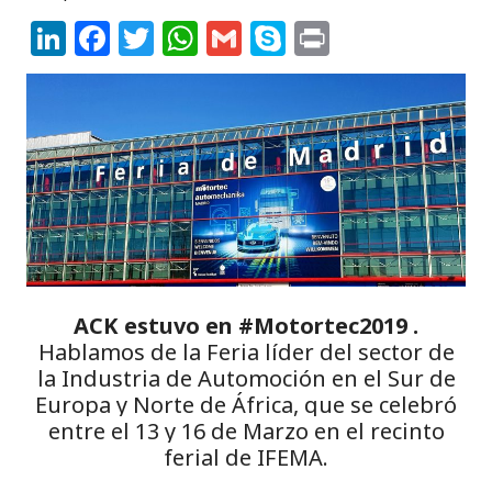
Li
F
T
W
G
S
P
n
a
w
h
m
k
ri
k
c
it
a
ai
y
n
e
e
te
ts
l
p
t
dI
b
r
A
e
n
o
p
o
p
k
ACK estuvo en #Motortec2019 .
Hablamos de la Feria líder del sector de
la Industria de Automoción en el Sur de
Europa y Norte de África, que se celebró
entre el 13 y 16 de Marzo en el recinto
ferial de IFEMA.