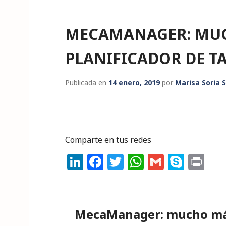
MECAMANAGER: MUC
PLANIFICADOR DE T
Publicada en
14 enero, 2019
por
Marisa Soria 
Comparte en tus redes
Li
F
T
W
G
S
P
n
a
w
h
m
k
ri
k
c
it
a
ai
y
n
e
e
te
ts
l
p
t
MecaManager: mucho más 