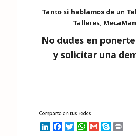
Tanto si hablamos de un
Ta
Talleres
, MecaMan
No dudes en ponerte 
y solicitar una de
Comparte en tus redes
Li
F
T
W
G
S
P