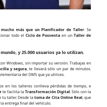
mucho más que un Planificador de Taller
. Se
tionar todo el
Ciclo de Posventa
en un
Taller de
 mundo, y 25.000 usuarios ya lo utilizan
.
con Windows, sin importar su versión. Trabajas en
cilla y segura
, te llevará sólo un par de minutos.
lementaria del DMS que ya utilices.
e en los talleres conlleva pérdidas de tiempo, e
r
te facilita la
Transformación Digital
. Sólo con la
 tu taller. Desde la
toma de Cita Online Real
, que
la entrega final del vehículo.