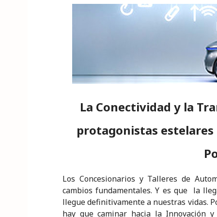
n
a
w
h
m
k
ri
k
c
it
a
ai
y
n
e
e
te
ts
l
p
t
dI
b
r
A
e
n
o
p
o
p
k
La Conectividad y la Tr
protagonistas estelares
Po
Los Concesionarios y Talleres de Auto
cambios fundamentales. Y es que la lleg
llegue definitivamente a nuestras vidas. Po
hay que caminar hacia la Innovación y Di