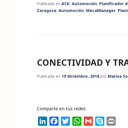
n
a
w
h
m
k
ri
Publicada en
ACK
,
Automoción
,
Planificador d
k
c
it
a
ai
y
n
Zaragoza
,
Automoción
,
MecaManager
,
Plani
e
e
te
ts
l
p
t
dI
b
r
A
e
n
o
p
o
p
k
CONECTIVIDAD Y TR
Publicada en
19 diciembre, 2018
por
Marisa So
Comparte en tus redes
Li
F
T
W
G
S
P