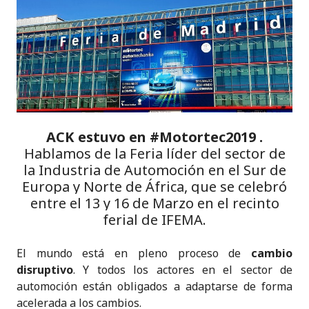
k
c
it
a
ai
y
n
e
e
te
ts
l
p
t
dI
b
r
A
e
n
o
p
o
p
k
ACK estuvo en #Motortec2019 .
Hablamos de la Feria líder del sector de
la Industria de Automoción en el Sur de
Europa y Norte de África, que se celebró
entre el 13 y 16 de Marzo en el recinto
ferial de IFEMA.
El mundo está en pleno proceso de
cambio
disruptivo
. Y todos los actores en el sector de
automoción están obligados a adaptarse de forma
acelerada a los cambios.