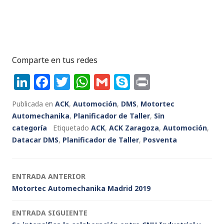
Comparte en tus redes
Li
F
T
W
G
S
P
n
a
w
h
m
k
ri
Publicada en
ACK
,
Automoción
,
DMS
,
Motortec
k
c
it
a
ai
y
n
Automechanika
,
Planificador de Taller
,
Sin
e
e
te
ts
l
p
t
categoría
Etiquetado
ACK
,
ACK Zaragoza
,
Automoción
,
Datacar DMS
dI
b
,
Planificador de Taller
r
A
e
,
Posventa
n
o
p
o
p
Navegación
ENTRADA ANTERIOR
k
Motortec Automechanika Madrid 2019
de
ENTRADA SIGUIENTE
entradas