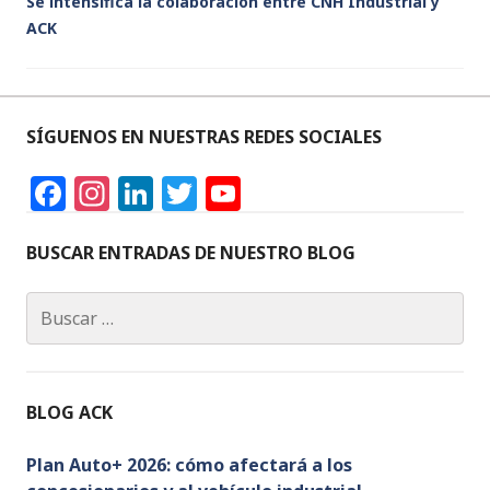
Se intensifica la colaboración entre CNH Industrial y
ACK
SÍGUENOS EN NUESTRAS REDES SOCIALES
F
In
Li
T
Y
a
st
n
w
o
c
a
k
it
u
BUSCAR ENTRADAS DE NUESTRO BLOG
e
g
e
te
T
Buscar:
b
ra
dI
r
u
o
m
n
b
o
e
BLOG ACK
k
C
h
Plan Auto+ 2026: cómo afectará a los