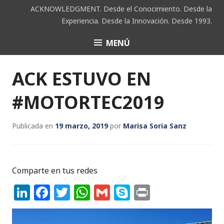
Saltar
ACKNOWLEDGMENT. Desde el Conocimiento. Desde la
al
Experiencia. Desde la Innovación. Desde 1993.
contenido
MENÚ
ACK
ACK ESTUVO EN
#MOTORTEC2019
Publicada en
19 marzo, 2019
por
Marisa Soria Sanz
Comparte en tus redes
Li
F
T
W
G
S
P
n
a
w
h
m
k
ri