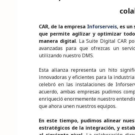
dI
b
r
A
e
n
o
p
cola
o
p
CAR, de la empresa
Inforserveis
, es un
k
que permite agilizar y optimizar todo 
manera digital
. La Suite Digital CAR p
avanzadas para que ofrezcas un servici
utilizando nuestro DMS.
Esta alianza representa un hito signif
innovadoras y eficientes para la industri
celebró en las instalaciones de Inforse
acuerdo, ambas empresas pudimos compar
enriqueció enormemente nuestro entendimi
que ahora unen nuestros equipos.
En este tiempo, pudimos alinear nuestr
estratégicos de la integración, y estab