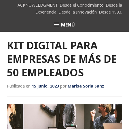
Saltar
ACKNOWLEDGMENT. Desde el Conocimiento. Desde la
al
Experiencia. Desde la Innovación. Desde 1993.
contenido
MENÚ
ACK
KIT DIGITAL PARA
EMPRESAS DE MÁS DE
50 EMPLEADOS
Publicada en
15 junio, 2023
por
Marisa Soria Sanz