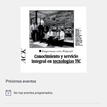
Próximos eventos
No hay eventos programados.
A
v
i
s