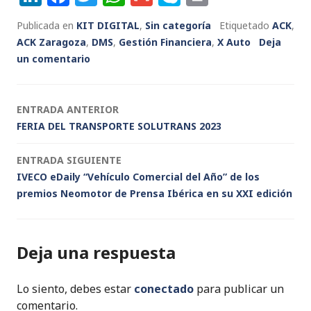
n
a
w
h
m
k
ri
Publicada en
KIT DIGITAL
,
Sin categoría
Etiquetado
ACK
,
k
c
it
a
ai
y
n
ACK Zaragoza
,
DMS
,
Gestión Financiera
,
X Auto
Deja
e
e
te
ts
l
p
t
un comentario
dI
b
r
A
e
n
o
p
Navegación
ENTRADA ANTERIOR
o
p
FERIA DEL TRANSPORTE SOLUTRANS 2023
de
k
ENTRADA SIGUIENTE
entradas
IVECO eDaily “Vehículo Comercial del Año” de los
premios Neomotor de Prensa Ibérica en su XXI edición
Deja una respuesta
Lo siento, debes estar
conectado
para publicar un
comentario.