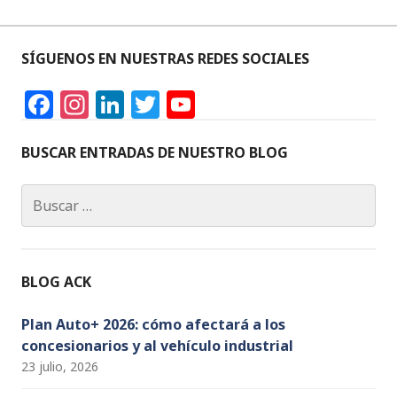
SÍGUENOS EN NUESTRAS REDES SOCIALES
F
In
Li
T
Y
a
st
n
w
o
c
a
k
it
u
BUSCAR ENTRADAS DE NUESTRO BLOG
e
g
e
te
T
Buscar:
b
ra
dI
r
u
o
m
n
b
o
e
BLOG ACK
k
C
h
Plan Auto+ 2026: cómo afectará a los
concesionarios y al vehículo industrial
a
23 julio, 2026
n