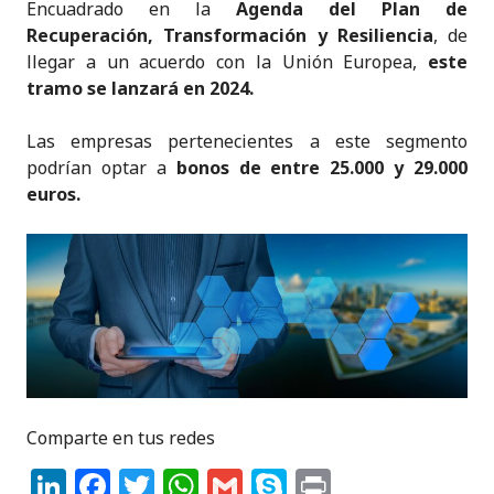
Encuadrado en la
Agenda del Plan de
Recuperación, Transformación y Resiliencia
, de
llegar a un acuerdo con la Unión Europea,
este
tramo se lanzará en 2024.
Las empresas pertenecientes a este segmento
podrían optar a
bonos de entre 25.000 y 29.000
euros.
Comparte en tus redes
Li
F
T
W
G
S
P