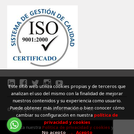
Este sitio web utiliza cookies propias y de terceros que
LI
F
T
I
Y
analizan el uso del mismo con la finalidad de mejorar
N
A
W
N
O
nuestros contenidos y su experiencia como usuario.
K
C
I
S
U
Puede obtener más información o bien conocer cómo
© Copyright 2026 ACKNOWLEDGMENT, S.A.
E
E
T
T
T
cambiar su configuración en nuestra
política de
D
B
T
A
U
privacidad y cookies
I
O
E
G
B
Conozca nuestra
Política de privacidad y cookies
y
Aviso
No acepto
Acepto