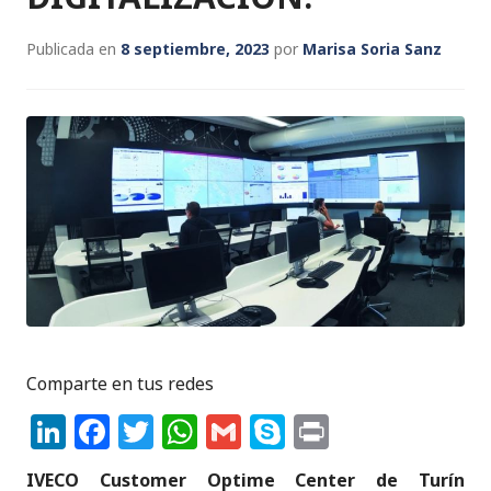
Publicada en
8 septiembre, 2023
por
Marisa Soria Sanz
Comparte en tus redes
Li
F
T
W
G
S
P
n
a
w
h
m
k
ri
IVECO Customer Optime Center de Turín