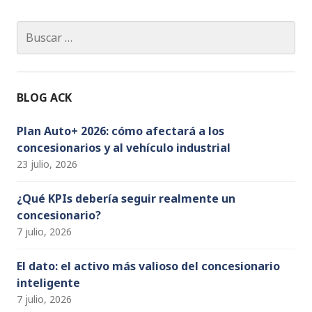
c
a
k
it
u
e
g
e
te
T
Buscar:
b
ra
dI
r
u
o
m
n
b
o
e
BLOG ACK
k
C
h
Plan Auto+ 2026: cómo afectará a los
concesionarios y al vehículo industrial
a
23 julio, 2026
n
n
¿Qué KPIs debería seguir realmente un
concesionario?
el
7 julio, 2026
El dato: el activo más valioso del concesionario
inteligente
7 julio, 2026