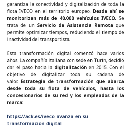
k
c
it
a
ai
y
n
garantiza la conectividad y digitalización de toda la
e
e
te
ts
l
p
t
flota IVECO en el territorio europeo.
Desde ahí se
monitorizan más de 40.000 vehículos IVECO.
Se
dI
b
r
A
e
trata de un
Servicio de Asistencia Remota
que
n
o
p
permite optimizar tiempos, reduciendo el tiempo de
o
p
inactividad del transportista.
k
Esta transformación digital comenzó hace varios
años. La compañía italiana con sede en Turín, decidió
dar el paso hacia la
digitalización
en 2015. Con el
objetivo de digitalizar toda su cadena de
valor.
Estrategia de transformación que abarca
desde toda su flota de vehículos, hasta los
concesionarios de su red y los empleados de la
marca
:
https://ack.es/iveco-avanza-en-su-
transformacion-digital