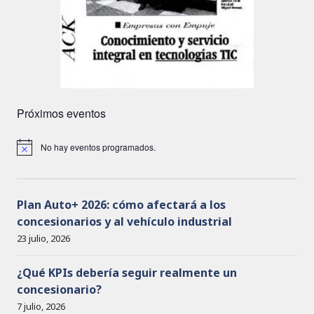
Próximos eventos
No hay eventos programados.
A
v
i
s
o
Plan Auto+ 2026: cómo afectará a los
concesionarios y al vehículo industrial
23 julio, 2026
¿Qué KPIs debería seguir realmente un
concesionario?
7 julio, 2026