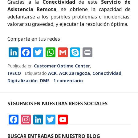
Gracias a la
Conectividad
de este
Servicio de
Asistencia Remota
, se obtiene la capacidad de
adelantarse a los posibles problemas o incidencias,
valorar su gravedad, y ejecutar la resolución óptima.
Comparte en tus redes
Li
F
T
W
G
S
P
n
a
w
h
m
k
ri
Publicada en
Customer Optime Center
,
k
c
it
a
ai
y
n
IVECO
Etiquetado
ACK
,
ACK Zaragoza
,
Conectividad
,
e
e
te
ts
l
p
t
Digitalización
,
DMS
1 comentario
dI
b
r
A
e
n
o
p
SÍGUENOS EN NUESTRAS REDES SOCIALES
o
p
F
In
Li
T
Y
k
a
st
n
w
o
BUSCAR ENTRADAS DE NUESTRO BLOG