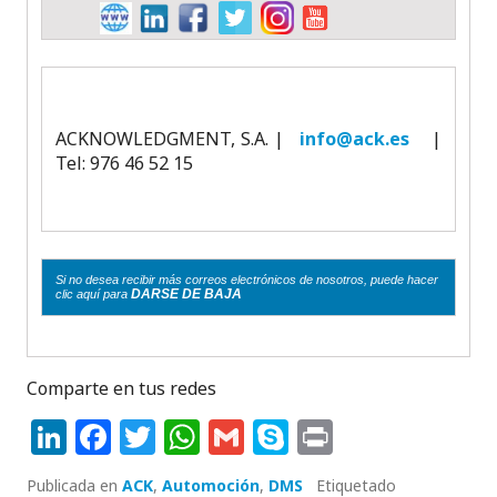
ACKNOWLEDGMENT, S.A. |
info@ack.es
|
Tel: 976 46 52 15
Si no desea recibir más correos electrónicos de nosotros, puede hacer
DARSE DE BAJA
clic aquí para
Comparte en tus redes
Li
F
T
W
G
S
P
n
a
w
h
m
k
ri
Publicada en
ACK
,
Automoción
,
DMS
Etiquetado