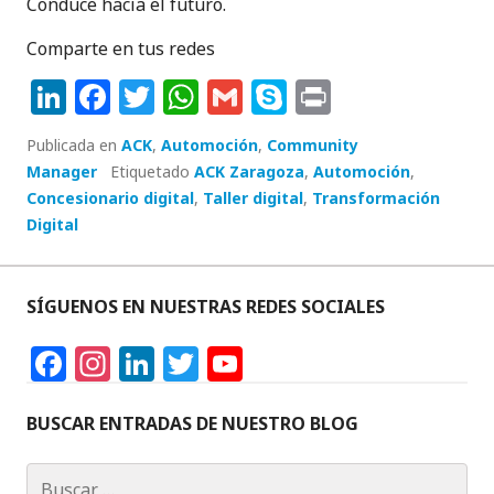
Conduce hacia el futuro.
Comparte en tus redes
Li
F
T
W
G
S
P
n
a
w
h
m
k
ri
Publicada en
ACK
,
Automoción
,
Community
k
c
it
a
ai
y
n
Manager
Etiquetado
ACK Zaragoza
,
Automoción
,
e
e
te
ts
l
p
t
Concesionario digital
,
Taller digital
,
Transformación
Digital
dI
b
r
A
e
n
o
p
o
p
SÍGUENOS EN NUESTRAS REDES SOCIALES
k
F
In
Li
T
Y
a
st
n
w
o
c
a
k
it
u
BUSCAR ENTRADAS DE NUESTRO BLOG
e
g
e
te
T
Buscar: