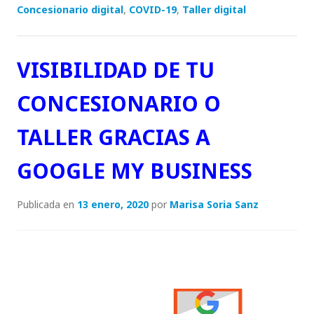
k
c
it
a
ai
y
n
Concesionario digital
,
COVID-19
,
Taller digital
e
e
te
ts
l
p
t
dI
b
r
A
e
VISIBILIDAD DE TU
n
o
p
o
p
CONCESIONARIO O
k
TALLER GRACIAS A
GOOGLE MY BUSINESS
Publicada en
13 enero, 2020
por
Marisa Soria Sanz