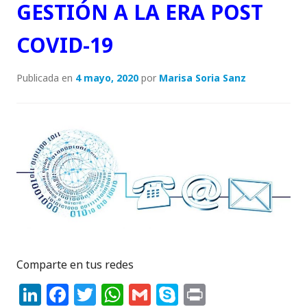
GESTIÓN A LA ERA POST
COVID-19
Publicada en
4 mayo, 2020
por
Marisa Soria Sanz
Comparte en tus redes
Li
F
T
W
G
S
P