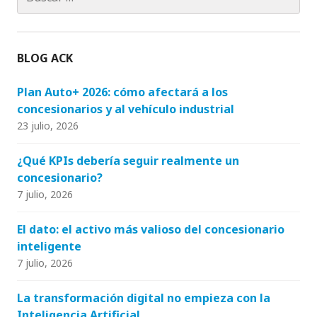
b
ra
dI
r
u
o
m
n
b
o
e
BLOG ACK
k
C
h
Plan Auto+ 2026: cómo afectará a los
concesionarios y al vehículo industrial
a
23 julio, 2026
n
n
¿Qué KPIs debería seguir realmente un
concesionario?
el
7 julio, 2026
El dato: el activo más valioso del concesionario
inteligente
7 julio, 2026
La transformación digital no empieza con la
Inteligencia Artificial