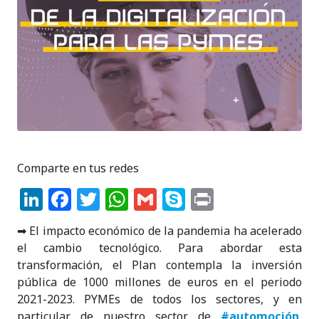
Comparte en tus redes
Li
F
T
W
G
S
P
n
a
w
h
m
k
ri
➡ El impacto económico de la pandemia ha acelerado
k
c
it
a
ai
y
n
el cambio tecnológico. Para abordar esta
e
e
te
ts
l
p
t
transformación, el Plan contempla la inversión
pública de 1000 millones de euros en el periodo
dI
b
r
A
e
2021-2023. PYMEs de todos los sectores, y en
n
o
p
particular de nuestro sector de
#automoción
,