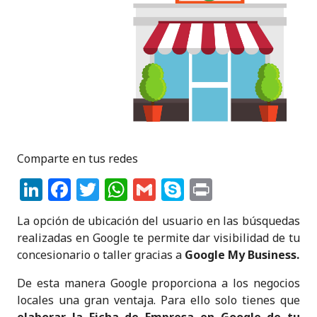
Comparte en tus redes
Li
F
T
W
G
S
P
n
a
w
h
m
k
ri
La opción de ubicación del usuario en las búsquedas
k
c
it
a
ai
y
n
realizadas en Google te permite dar visibilidad de tu
e
e
te
ts
l
p
t
concesionario o taller gracias a
Google My Business.
dI
b
r
A
e
De esta manera Google proporciona a los negocios
n
o
p
locales una gran ventaja. Para ello solo tienes que