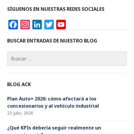
SÍGUENOS EN NUESTRAS REDES SOCIALES
F
In
Li
T
Y
a
st
n
w
o
c
a
k
it
u
BUSCAR ENTRADAS DE NUESTRO BLOG
e
g
e
te
T
Buscar:
b
ra
dI
r
u
o
m
n
b
o
e
BLOG ACK
k
C
h
Plan Auto+ 2026: cómo afectará a los
concesionarios y al vehículo industrial
a
23 julio, 2026
n
n
¿Qué KPIs debería seguir realmente un