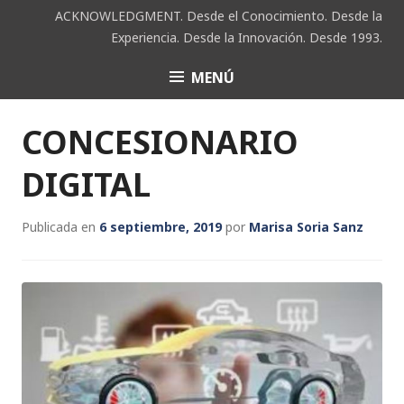
Saltar
ACKNOWLEDGMENT. Desde el Conocimiento. Desde la
al
Experiencia. Desde la Innovación. Desde 1993.
contenido
MENÚ
ACK
CONCESIONARIO
DIGITAL
Publicada en
6 septiembre, 2019
por
Marisa Soria Sanz