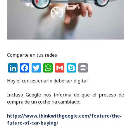
Comparte en tus redes
Li
F
T
W
G
S
P
n
a
w
h
m
k
ri
Hoy el concesionario debe ser digital.
k
c
it
a
ai
y
n
e
e
te
ts
l
p
t
Incluso Google nos informa de que el proceso de
compra de un coche ha cambiado:
dI
b
r
A
e
n
o
p
https://www.thinkwithgoogle.com/feature/the-
o
p
future-of-car-buying/