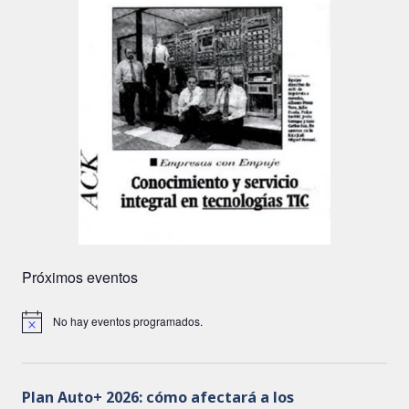
Próximos eventos
No hay eventos programados.
A
v
i
s
o
Plan Auto+ 2026: cómo afectará a los