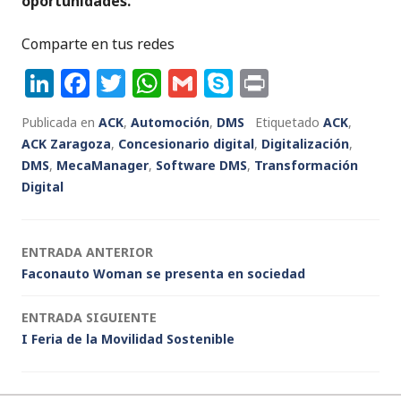
oportunidades.
Comparte en tus redes
Li
F
T
W
G
S
P
n
a
w
h
m
k
ri
Publicada en
ACK
,
Automoción
,
DMS
Etiquetado
ACK
,
k
c
it
a
ai
y
n
ACK Zaragoza
,
Concesionario digital
,
Digitalización
,
e
e
te
ts
l
p
t
DMS
,
MecaManager
,
Software DMS
,
Transformación
Digital
dI
b
r
A
e
n
o
p
o
p
Navegación
ENTRADA ANTERIOR
k
Faconauto Woman se presenta en sociedad
de
ENTRADA SIGUIENTE
entradas
I Feria de la Movilidad Sostenible